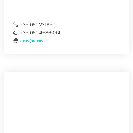
+39 051 231890
+39 051 4686094
axiis@axiis.it